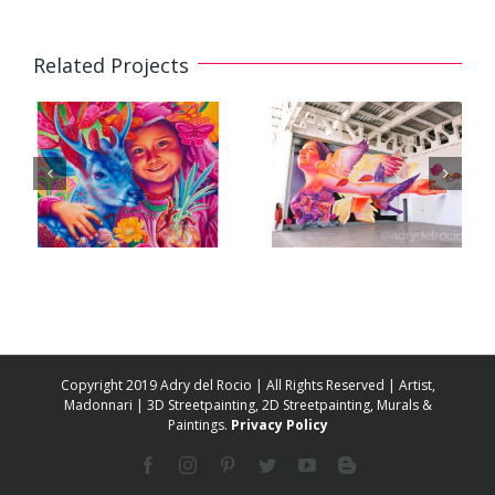
Related Projects
3D Mural
3D Mural «A
«Floating in
Future for All»
Pink» /
/ «Un Futuro
«Flotando en
para Todas»
Rosa»
Copyright 2019 Adry del Rocio | All Rights Reserved | Artist,
Madonnari | 3D Streetpainting, 2D Streetpainting, Murals &
Paintings.
Privacy Policy
Facebook
Instagram
Pinterest
Twitter
YouTube
Blogger