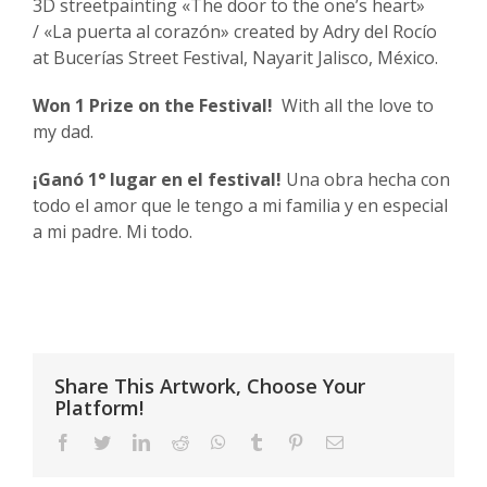
3D streetpainting «The door to the one’s heart»
/ «La puerta al corazón» created by Adry del Rocío
at Bucerías Street Festival, Nayarit Jalisco, México.
Won 1 Prize on the Festival!
With all the love to
my dad.
¡Ganó 1° lugar en el festival!
Una obra hecha con
todo el amor que le tengo a mi familia y en especial
a mi padre. Mi todo.
Share This Artwork, Choose Your
Platform!
Facebook
Twitter
LinkedIn
Reddit
WhatsApp
Tumblr
Pinterest
Email