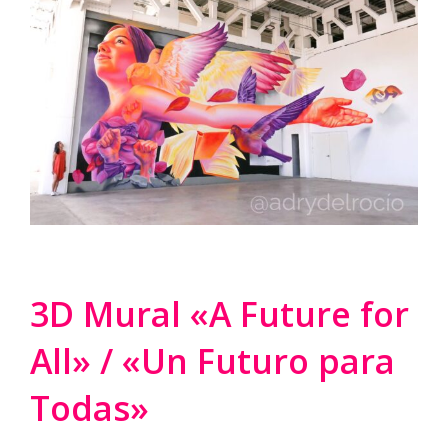
3D Mural «A Future for
All» / «Un Futuro para
Todas»