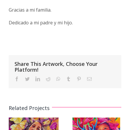
Gracias a mi familia.
Dedicado a mi padre y mi hijo.
Share This Artwork, Choose Your
Platform!
Facebook
Twitter
LinkedIn
Reddit
WhatsApp
Tumblr
Pinterest
Email
Related Projects
e
3D Mural